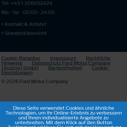
Tel: +43 1-206092424
Mo - So
00:00
-
24:00
Kontakt & Anfahrt
Standortübersicht
Cookie-Ratgeber
Impressum
Rechtliche
Hinweise
Datenschutz Ford Motor Company
(Austria) GmbH
Barrierefreiheit
Cookie-
Einstellungen
© 2026 Ford Motor Company
Diese Seite verwendet Cookies und ähnliche
Technologien, um Ihr Online-Erlebnis zu verbessern
und Ihnen individualisierte Angebote zu
unterbreiten. Mit dem Klick auf den Button