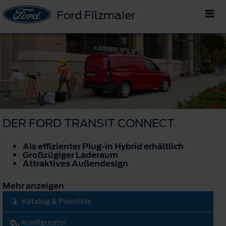
Ford Filzmaier
DER FORD TRANSIT CONNECT
Als effizienter Plug-in Hybrid erhältlich
Großzügiger Laderaum
Attraktives Außendesign
Mehr anzeigen
Katalog & Preisliste
Konfigurator