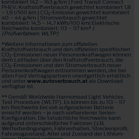
kombiniert 142 – 163 g/km | Ford Transit Connect
PHEV: Kraftstoffverbrauch gewichtet kombiniert 1,8
– 1,9 l/100 km | CO
-Emission gewichtet kombiniert
2
40 – 44 g/km | Stromverbrauch gewichtet
kombiniert: 14,5 – 14,7 kWh/100 km| Elektrische
Reichweite kombiniert: 113 – 117 km*
|
(Prüfverfahren: WLTP)
*Weitere Informationen zum offiziellen
Kraftstoffverbrauch und den offiziellen spezifischen
CO
-Emissionen neuer Personenkraftwagen können
2
dem Leitfaden über den Kraftstoffverbrauch, die
CO
-Emissionen und den Stromverbrauch neuer
2
Personenkraftwagen entnommen werden, der bei
allen Ford Vertragspartnern unentgeltlich erhältlich
und unter
www.autoverbrauch.at
als Download
verfügbar ist.
** Gemäß Worldwide Harmonised Light Vehicles
Test Procedure (WLTP). Es können bis zu 113 – 117
km Reichweite bei voll aufgeladener Batterie
erreicht werden – je nach vorhandener Serien-
Konfiguration. Die tatsächliche Reichweite kann
aufgrund unterschiedlicher Faktoren (z.B.
Wetterbedingungen, Fahrverhalten, Streckenprofil,
Fahrzeugzustand, Alter und Zustand der Lithium-
Ionen-Batterie) variieren.